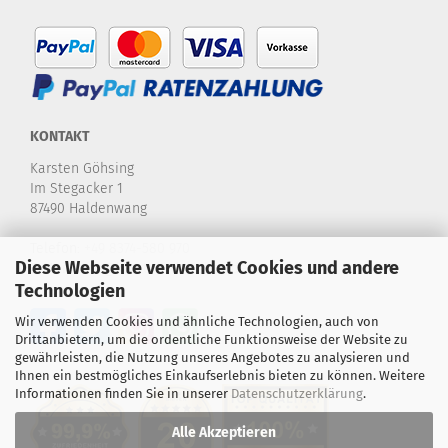
KONTAKT
Karsten Göhsing
Im Stegacker 1
87490 Haldenwang
Telefon:
+49 8374-580 970
Diese Webseite verwendet Cookies und andere
E-Mail:
info@karstensdartshop.de
Technologien
Wir verwenden Cookies und ähnliche Technologien, auch von
Drittanbietern, um die ordentliche Funktionsweise der Website zu
gewährleisten, die Nutzung unseres Angebotes zu analysieren und
Ihnen ein bestmögliches Einkaufserlebnis bieten zu können. Weitere
Informationen finden Sie in unserer
Datenschutzerklärung
.
Alle Akzeptieren