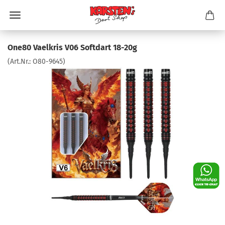
One80 Vaelkris V06 Softdart 18-20g
(Art.Nr.:
O80-9645
)