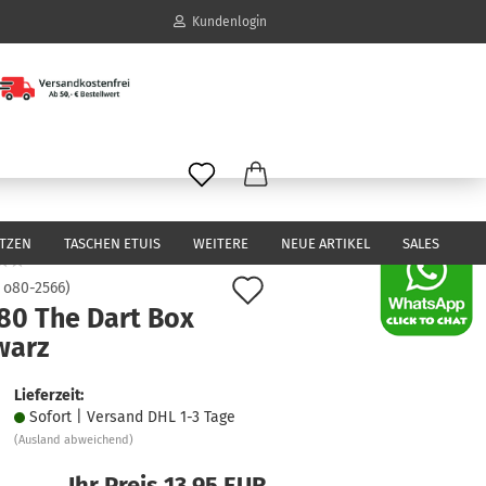
Kundenlogin
il
wort
ITZEN
TASCHEN ETUIS
WEITERE
NEUE ARTIKEL
SALES
Auf
:
o80-2566
)
80 The Dart Box
den
erstellen
warz
Merkzettel
ort vergessen?
Lieferzeit:
Sofort | Versand DHL 1-3 Tage
(Ausland abweichend)
Ihr Preis 13,95 EUR