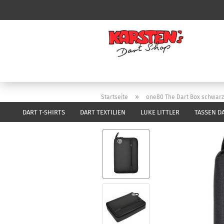
»
Startseite
one80 The Dart Box schwarz
DART T-SHIRTS
DART TEXTILIEN
LUKE LITTLER
TASSEN D