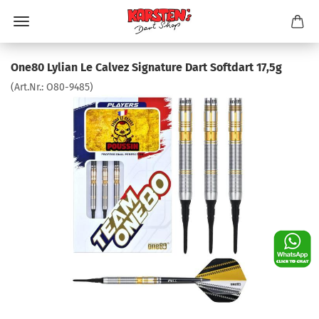
One80 Lylian Le Calvez Signature Dart Softdart 17,5g
(Art.Nr.:
O80-9485
)