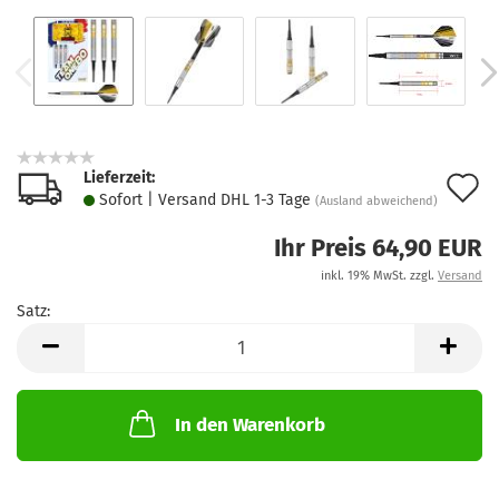
Lieferzeit:
A
Sofort | Versand DHL 1-3 Tage
(Ausland abweichend)
d
Ihr Preis 64,90 EUR
M
inkl. 19% MwSt. zzgl.
Versand
Satz:
Satz
In den Warenkorb