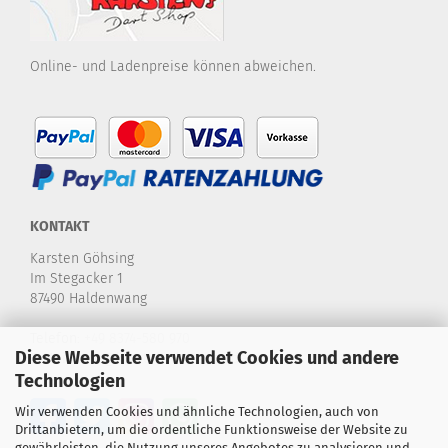
Online- und Ladenpreise können abweichen.
KONTAKT
Karsten Göhsing
Im Stegacker 1
87490 Haldenwang
Telefon:
+49 8374-580 970
Diese Webseite verwendet Cookies und andere
E-Mail:
info@karstensdartshop.de
Technologien
Wir verwenden Cookies und ähnliche Technologien, auch von
Drittanbietern, um die ordentliche Funktionsweise der Website zu
gewährleisten, die Nutzung unseres Angebotes zu analysieren und