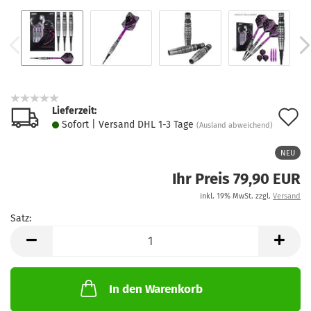
Lieferzeit:
A
Sofort | Versand DHL 1-3 Tage
(Ausland abweichend)
d
NEU
M
Ihr Preis 79,90 EUR
inkl. 19% MwSt. zzgl.
Versand
Satz:
Satz
In den Warenkorb