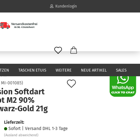
Kundenlogin
il
wort
ITZEN
TASCHEN ETUIS
WEITERE
NEUE ARTIKEL
SALES
Auf
:
MI-001085
)
sion Softdart
den
erstellen
pt M2 90%
Merkzettel
ort vergessen?
warz-Gold 21g
Lieferzeit:
Sofort | Versand DHL 1-3 Tage
(Ausland abweichend)