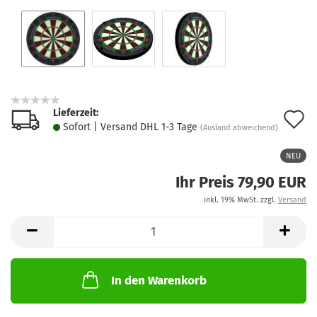
Lieferzeit:
A
Sofort | Versand DHL 1-3 Tage
(Ausland abweichend)
d
NEU
M
Ihr Preis 79,90 EUR
inkl. 19% MwSt. zzgl.
Versand
In den Warenkorb