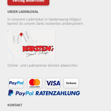
Vertrag widerrufen
UNSER LADENLOKAL
In unserem Ladenlokal in Haldenwang (Allgäu)
kannst Du unsere Darts kostenlos probespielen.
Online- und Ladenpreise können abweichen.
KONTAKT