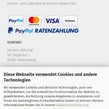
Online- und Ladenpreise können abweichen.
KONTAKT
Karsten Göhsing
Im Stegacker 1
87490 Haldenwang
Telefon:
+49 8374-580 970
Diese Webseite verwendet Cookies und andere
E-Mail:
info@karstensdartshop.de
Technologien
Wir verwenden Cookies und ähnliche Technologien, auch von
Drittanbietern, um die ordentliche Funktionsweise der Website zu
gewährleisten, die Nutzung unseres Angebotes zu analysieren und
Ihnen ein bestmögliches Einkaufserlebnis bieten zu können. Weitere
Informationen finden Sie in unserer
Datenschutzerklärung
.