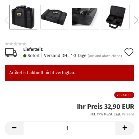
Lieferzeit:
A
Sofort | Versand DHL 1-3 Tage
(Ausland abweichend)
d
M
Artikel ist aktuell nicht verfügbar.
VERKAUFT
Ihr Preis 32,90 EUR
inkl. 19% MwSt. zzgl.
Versand