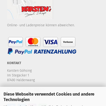
Online- und Ladenpreise können abweichen.
KONTAKT
Karsten Göhsing
Im Stegacker 1
87490 Haldenwang
Telefon:
+49 8374-580 970
Diese Webseite verwendet Cookies und andere
E-Mail:
info@karstensdartshop.de
Technologien