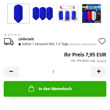
Lieferzeit:
A
Sofort | Versand DHL 1-3 Tage
(Ausland abweichend)
d
Ihr Preis 7,95 EUR
M
inkl. 19% MwSt. zzgl.
Versand
In den Warenkorb