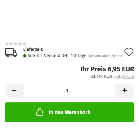
Lieferzeit:
A
Sofort | Versand DHL 1-3 Tage
(Ausland abweichend)
d
Ihr Preis 6,95 EUR
M
inkl. 19% MwSt. zzgl.
Versand
In den Warenkorb