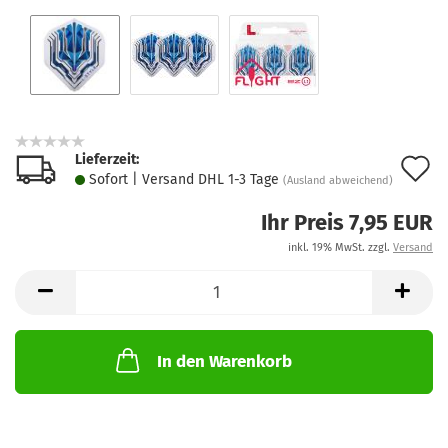
Lieferzeit:
A
Sofort | Versand DHL 1-3 Tage
(Ausland abweichend)
d
Ihr Preis 7,95 EUR
M
inkl. 19% MwSt. zzgl.
Versand
In den Warenkorb