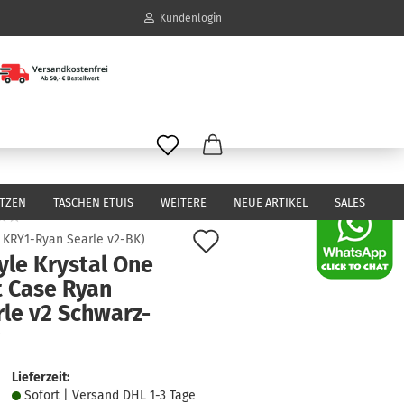
Kundenlogin
il
wort
ITZEN
TASCHEN ETUIS
WEITERE
NEUE ARTIKEL
SALES
Auf
:
KRY1-Ryan Searle v2-BK
)
yle Krystal One
den
erstellen
t Case Ryan
Merkzettel
ort vergessen?
rle v2 Schwarz-
Lieferzeit:
Sofort | Versand DHL 1-3 Tage