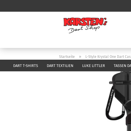
»
Startseite
L-Style Krystal One Dart Ca
DART T-SHIRTS
DART TEXTILIEN
LUKE LITTLER
TASSEN D