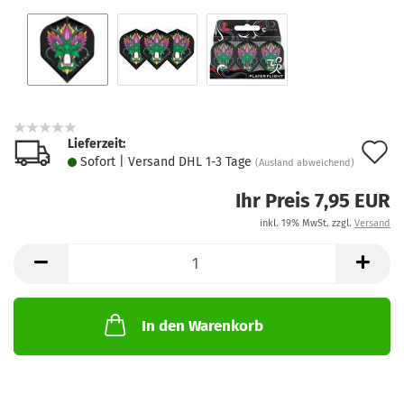
Lieferzeit:
A
Sofort | Versand DHL 1-3 Tage
(Ausland abweichend)
d
Ihr Preis 7,95 EUR
M
inkl. 19% MwSt. zzgl.
Versand
In den Warenkorb