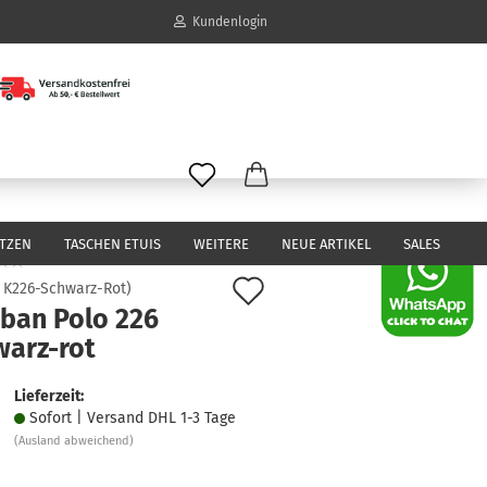
Kundenlogin
il
wort
ITZEN
TASCHEN ETUIS
WEITERE
NEUE ARTIKEL
SALES
Auf
:
K226-Schwarz-Rot
)
iban Polo 226
den
erstellen
warz-rot
Merkzettel
ort vergessen?
Lieferzeit:
Sofort | Versand DHL 1-3 Tage
(Ausland abweichend)