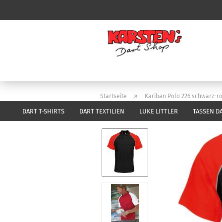
»
Startseite
Kariban Polo 226 schwarz-ro
DART T-SHIRTS
DART TEXTILIEN
LUKE LITTLER
TASSEN D