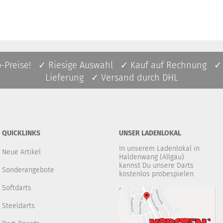
p-Preise! ✓ Riesige Auswahl ✓ Kauf auf Rechnung ✓
Lieferung ✓ Versand durch DHL
QUICKLINKS
UNSER LADENLOKAL
In unserem Ladenlokal in
Neue Artikel
Haldenwang (Allgäu)
kannst Du unsere Darts
Sonderangebote
kostenlos probespielen.
Softdarts
Steeldarts