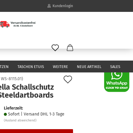
Kundenlogin
il
wort
ITZEN
TASCHEN ETUIS
WEITERE
NEUE ARTIKEL
SALES
Auf
:
WS-8115.01
)
lla Schallschutz
den
erstellen
 Steeldartboards
Merkzettel
ort vergessen?
Lieferzeit:
Sofort | Versand DHL 1-3 Tage
(Ausland abweichend)