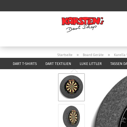
»
»
Startseite
Board Geräte
Karella 
DART T-SHIRTS
DART TEXTILIEN
LUKE LITTLER
TASSEN D