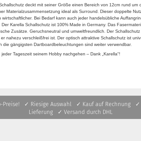
 Schallschutz deckt mit seiner Größe einen Bereich von 12cm rund um 
iner Materialzusammensetzung ideal als Surround. Dieser doppelte Nu
h wirtschaftlicher. Bei Bedarf kann auch jeder handelsübliche Auffang
 Der Karella Schallschutz ist 100% Made in Germany. Das Fasermateria
sche Zusätze. Geruchsneutral und umweltfreundlich. Der Schallschutz 
er nahezu verschleißfrei ist. Der optisch attraktive Schallschutz ist univ
ch die gängigsten Dartboardbeleuchtungen sind weiter verwendbar.
u jeder Tageszeit seinem Hobby nachgehen – Dank „Karella“!
p-Preise! ✓ Riesige Auswahl ✓ Kauf auf Rechnung ✓
Lieferung ✓ Versand durch DHL