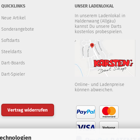
QUICKLINKS
UNSER LADENLOKAL
In unserem Ladenlokal in
Neue Artikel
Haldenwang (Allgäu)
kannst Du unsere Darts
Sonderangebote
kostenlos probespielen.
Softdarts
Steeldarts
Dart-Boards
Dart-Spieler
Online- und Ladenpreise
können abweichen.
Vertrag widerrufen
Technologien