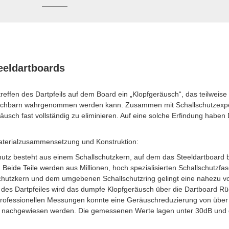
eeldartboards
reffen des Dartpfeils auf dem Board ein „Klopfgeräusch“, das teilweise
chbarn wahrgenommen werden kann. Zusammen mit Schallschutzexperte
usch fast vollständig zu eliminieren. Auf eine solche Erfindung haben 
Materialzusammensetzung und Konstruktion:
chutz besteht aus einem Schallschutzkern, auf dem das Steeldartboard 
Beide Teile werden aus Millionen, hoch spezialisierten Schallschutzfas
utzkern und dem umgebenen Schallschutzring gelingt eine nahezu vo
 des Dartpfeiles wird das dumpfe Klopfgeräusch über die Dartboard Rü
 professionellen Messungen konnte eine Geräuschreduzierung von übe
achgewiesen werden. Die gemessenen Werte lagen unter 30dB und d