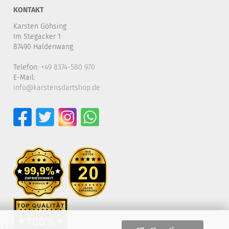
KONTAKT
Karsten Göhsing
Im Stegacker 1
87490 Haldenwang
Telefon:
+49 8374-580 970
E-Mail:
info@karstensdartshop.de