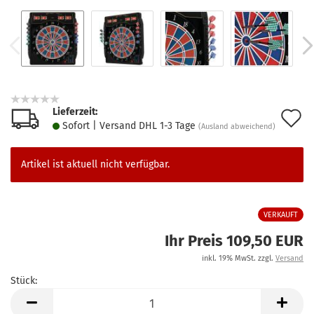
Lieferzeit:
A
Sofort | Versand DHL 1-3 Tage
(Ausland abweichend)
d
M
Artikel ist aktuell nicht verfügbar.
VERKAUFT
Ihr Preis 109,50 EUR
inkl. 19% MwSt. zzgl.
Versand
Stück:
Stück