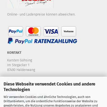
Online- und Ladenpreise können abweichen.
KONTAKT
Karsten Göhsing
Im Stegacker 1
87490 Haldenwang
Telefon:
+49 8374-580 970
Diese Webseite verwendet Cookies und andere
E-Mail:
info@karstensdartshop.de
Technologien
Wir verwenden Cookies und ähnliche Technologien, auch von
Drittanbietern, um die ordentliche Funktionsweise der Website zu
gewährleisten, die Nutzung unseres Angebotes zu analysieren und