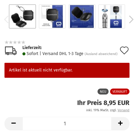
Lieferzeit:
A
Sofort | Versand DHL 1-3 Tage
(Ausland abweichend)
d
M
Artikel ist aktuell nicht verfügbar.
NEU
VERKAUFT
Ihr Preis 8,95 EUR
inkl. 19% MwSt. zzgl.
Versand