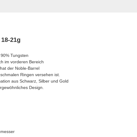
 18-21g
n 90% Tungsten
ch im vorderen Bereich
 hat der Noble-Barrel
t schmalen Ringen versehen ist.
nation aus Schwarz, Silber und Gold
ergewöhnliches Design.
messer