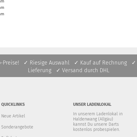
mm
mm
mm
p-Preise! ✓ Riesige Auswahl ✓ Kauf auf Rechnung ✓
Lieferung ✓ Versand durch DHL
QUICKLINKS
UNSER LADENLOKAL
In unserem Ladenlokal in
Neue Artikel
Haldenwang (Allgäu)
kannst Du unsere Darts
Sonderangebote
kostenlos probespielen.