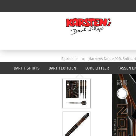
»
Startseite
Harrows Noble 90% Softdart
DART T-SHIRTS
DART TEXTILIEN
LUKE LITTLER
TASSEN D