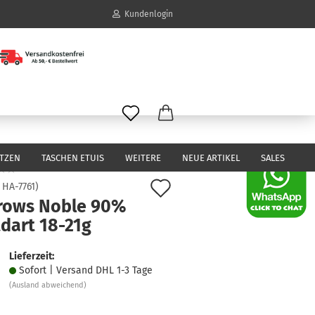
Kundenlogin
il
wort
ITZEN
TASCHEN ETUIS
WEITERE
NEUE ARTIKEL
SALES
Auf
:
HA-7761
)
rows Noble 90%
den
erstellen
dart 18-21g
Merkzettel
ort vergessen?
Lieferzeit:
Sofort | Versand DHL 1-3 Tage
(Ausland abweichend)