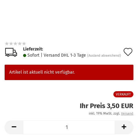
Lieferzeit:
A
Sofort | Versand DHL 1-3 Tage
(Ausland abweichend)
d
M
Artikel ist aktuell nicht verfügbar.
VERKAUFT
Ihr Preis 3,50 EUR
inkl. 19% MwSt. zzgl.
Versand