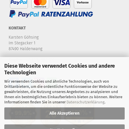
KONTAKT
Karsten Göhsing
Im Stegacker 1
87490 Haldenwang
Telefon:
+49 8374-580 970
Diese Webseite verwendet Cookies und andere
E-Mail:
info@karstensdartshop.de
Technologien
Wir verwenden Cookies und ähnliche Technologien, auch von
Drittanbietern, um die ordentliche Funktionsweise der Website zu
gewährleisten, die Nutzung unseres Angebotes zu analysieren und
Ihnen ein bestmögliches Einkaufserlebnis bieten zu können. Weitere
Informationen finden Sie in unserer
Datenschutzerklärung
.
Alle Akzeptieren