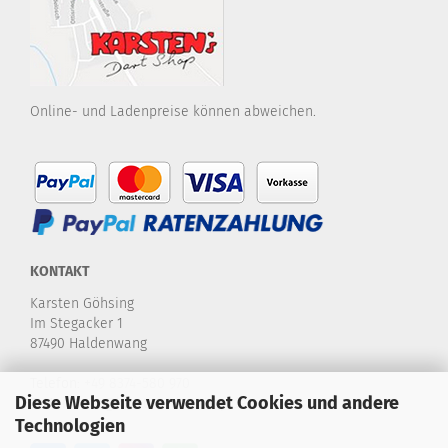
Online- und Ladenpreise können abweichen.
KONTAKT
Karsten Göhsing
Im Stegacker 1
87490 Haldenwang
Telefon:
+49 8374-580 970
Diese Webseite verwendet Cookies und andere
E-Mail:
info@karstensdartshop.de
Technologien