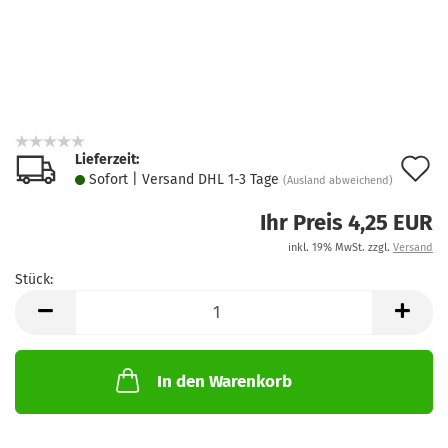
Lieferzeit:
A
Sofort | Versand DHL 1-3 Tage
(Ausland abweichend)
d
Ihr Preis 4,25 EUR
M
inkl. 19% MwSt. zzgl.
Versand
Stück:
Stück
In den Warenkorb