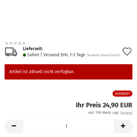
Lieferzeit:
A
Sofort | Versand DHL 1-3 Tage
(Ausland abweichend)
d
M
Artikel ist aktuell nicht verfügbar.
VERKAUFT
Ihr Preis 24,90 EUR
inkl. 19% MwSt. zzgl.
Versand