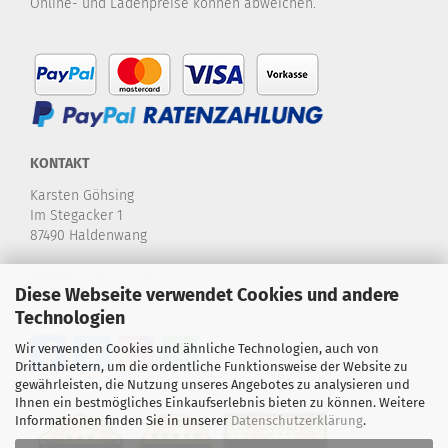
Online- und Ladenpreise können abweichen.
KONTAKT
Karsten Göhsing
Im Stegacker 1
87490 Haldenwang
Telefon:
+49 8374-580 970
Diese Webseite verwendet Cookies und andere
E-Mail:
info@karstensdartshop.de
Technologien
Wir verwenden Cookies und ähnliche Technologien, auch von
Drittanbietern, um die ordentliche Funktionsweise der Website zu
gewährleisten, die Nutzung unseres Angebotes zu analysieren und
Ihnen ein bestmögliches Einkaufserlebnis bieten zu können. Weitere
Informationen finden Sie in unserer
Datenschutzerklärung
.