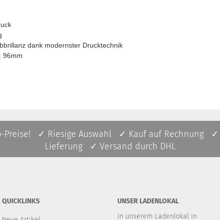
ruck
g
bbrillanz dank modernster Drucktechnik
e: 96mm
p-Preise! ✓ Riesige Auswahl ✓ Kauf auf Rechnung ✓
Lieferung ✓ Versand durch DHL
QUICKLINKS
UNSER LADENLOKAL
In unserem Ladenlokal in
Neue Artikel