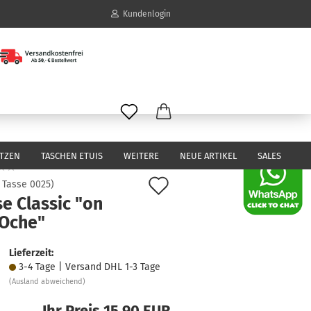
Kundenlogin
il
wort
ITZEN
TASCHEN ETUIS
WEITERE
NEUE ARTIKEL
SALES
Auf
:
Tasse 0025
)
e Classic "on
den
erstellen
 Oche"
Merkzettel
ort vergessen?
Lieferzeit:
3-4 Tage | Versand DHL 1-3 Tage
(Ausland abweichend)
Ihr Preis 15,90 EUR