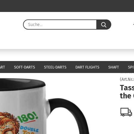
Suche...
E-Ma
Pass
ART
SOFT-DARTS
STEEL-DARTS
DART FLIGHTS
SHAFT
SP
(Art.Nr.
Tass
Konto 
the
Passw