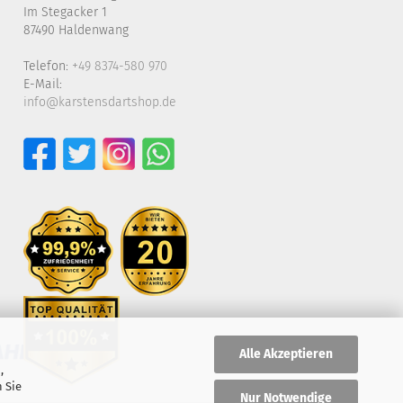
Im Stegacker 1
87490 Haldenwang
Telefon:
+49 8374-580 970
E-Mail:
info@karstensdartshop.de
Alle Akzeptieren
,
 Sie
Nur Notwendige