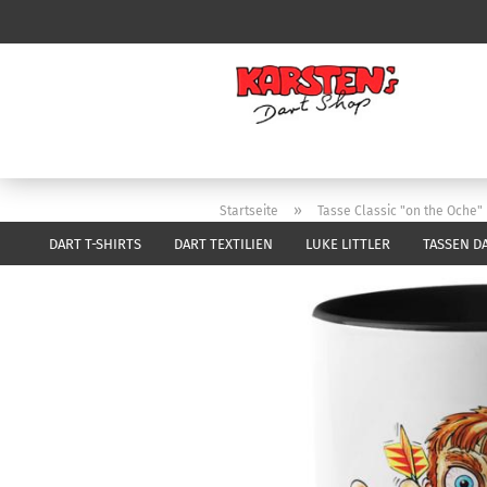
»
Startseite
Tasse Classic "on the Oche"
DART T-SHIRTS
DART TEXTILIEN
LUKE LITTLER
TASSEN D