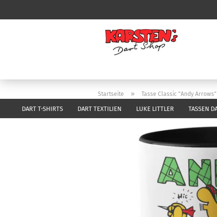
»
Startseite
Tasse Classic "Andy Arrows"
DART T-SHIRTS
DART TEXTILIEN
LUKE LITTLER
TASSEN D