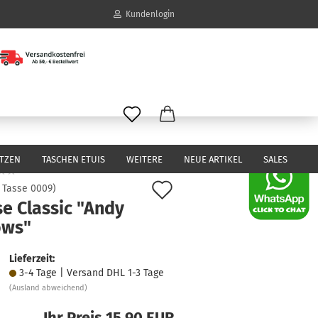
Kundenlogin
il
wort
ITZEN
TASCHEN ETUIS
WEITERE
NEUE ARTIKEL
SALES
Auf
:
Tasse 0009
)
e Classic "Andy
den
erstellen
ows"
Merkzettel
ort vergessen?
Lieferzeit:
3-4 Tage | Versand DHL 1-3 Tage
(Ausland abweichend)
Ihr Preis 15,90 EUR