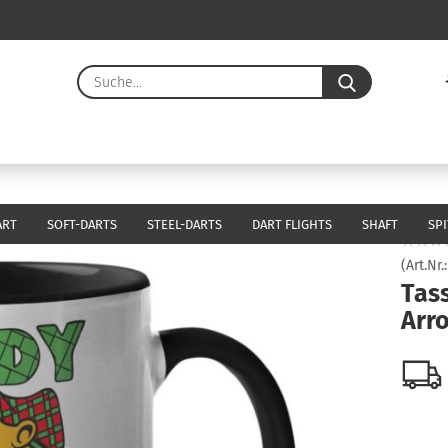
Suche...
E-Ma
Pass
ART
SOFT-DARTS
STEEL-DARTS
DART FLIGHTS
SHAFT
SP
(Art.Nr.
Tass
Konto 
Arr
Passw