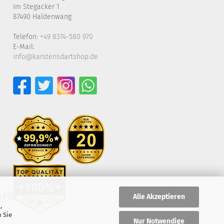
Im Stegacker 1
87490 Haldenwang
Telefon:
+49 8374-580 970
E-Mail:
info@karstensdartshop.de
Alle Akzeptieren
,
 Sie
Nur Notwendige