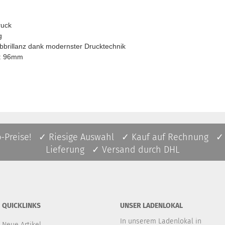
ruck
g
bbrillanz dank modernster Drucktechnik
e: 96mm
p-Preise! ✓ Riesige Auswahl ✓ Kauf auf Rechnung ✓
Lieferung ✓ Versand durch DHL
QUICKLINKS
UNSER LADENLOKAL
In unserem Ladenlokal in
Neue Artikel