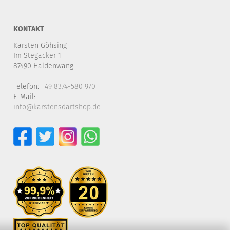
KONTAKT
Karsten Göhsing
Im Stegacker 1
87490 Haldenwang
Telefon:
+49 8374-580 970
E-Mail:
info@karstensdartshop.de