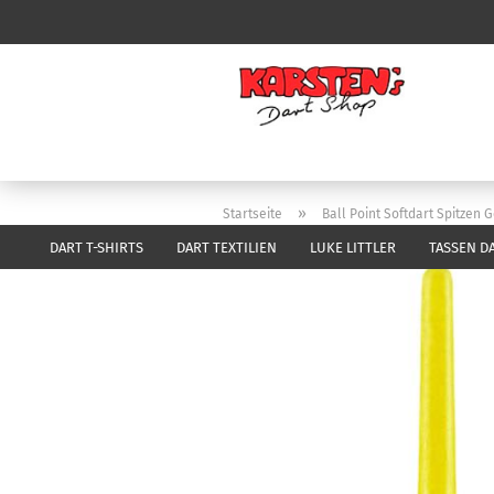
»
Startseite
Ball Point Softdart Spitzen 
DART T-SHIRTS
DART TEXTILIEN
LUKE LITTLER
TASSEN D