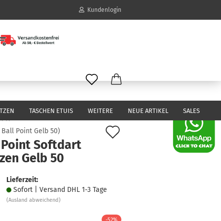
Kundenlogin
il
wort
ITZEN
TASCHEN ETUIS
WEITERE
NEUE ARTIKEL
SALES
Auf
:
Ball Point Gelb 50
)
 Point Softdart
den
erstellen
zen Gelb 50
Merkzettel
ort vergessen?
Lieferzeit:
Sofort | Versand DHL 1-3 Tage
(Ausland abweichend)
-52%