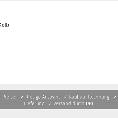
Gelb
p-Preise! ✓ Riesige Auswahl ✓ Kauf auf Rechnung ✓
Lieferung ✓ Versand durch DHL