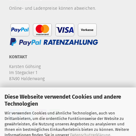
Online- und Ladenpreise können abweichen.
KONTAKT
Karsten Göhsing
Im Stegacker 1
87490 Haldenwang
Telefon:
+49 8374-580 970
Diese Webseite verwendet Cookies und andere
E-Mail:
info@karstensdartshop.de
Technologien
Wir verwenden Cookies und ähnliche Technologien, auch von
Drittanbietern, um die ordentliche Funktionsweise der Website zu
gewährleisten, die Nutzung unseres Angebotes zu analysieren und
Ihnen ein bestmögliches Einkaufserlebnis bieten zu können. Weitere
Informationen finden Sie in unserer
Datenschutzerklärung
.