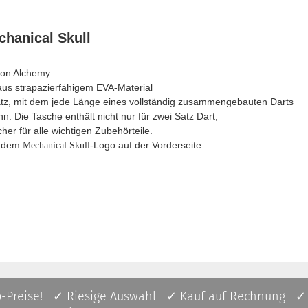
chanical Skull
on Alchemy
 aus strapazierfähigem EVA-Material
satz, mit dem jede Länge eines vollständig zusammengebauten Darts
. Die Tasche enthält nicht nur für zwei Satz Dart,
er für alle wichtigen Zubehörteile.
it dem
-Logo auf der Vorderseite.
Mechanical Skull
p-Preise! ✓ Riesige Auswahl ✓ Kauf auf Rechnung ✓