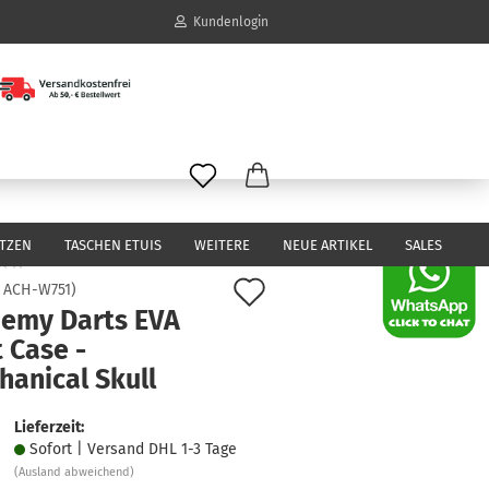
Kundenlogin
il
wort
ITZEN
TASCHEN ETUIS
WEITERE
NEUE ARTIKEL
SALES
Auf
:
ACH-W751
)
hemy Darts EVA
den
erstellen
 Case -
Merkzettel
ort vergessen?
hanical Skull
Lieferzeit:
Sofort | Versand DHL 1-3 Tage
(Ausland abweichend)