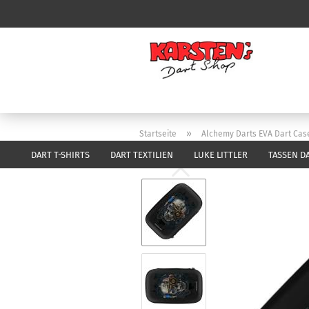
»
Startseite
Alchemy Darts EVA Dart Case
DART T-SHIRTS
DART TEXTILIEN
LUKE LITTLER
TASSEN D